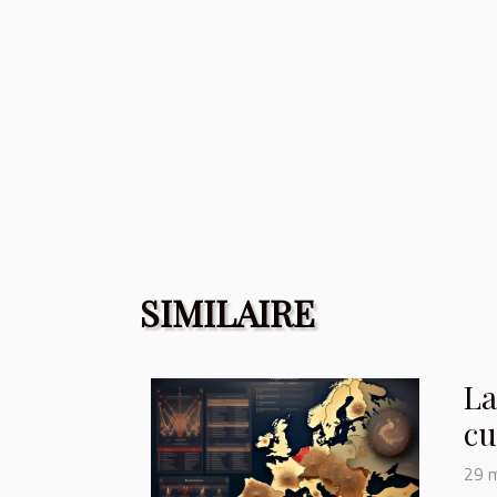
SIMILAIRE
La
cu
29 