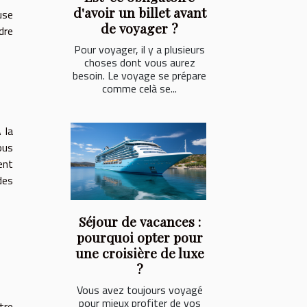
d'avoir un billet avant
use
de voyager ?
dre
Pour voyager, il y a plusieurs
choses dont vous aurez
besoin. Le voyage se prépare
comme celà se...
 la
ous
ent
des
Séjour de vacances :
pourquoi opter pour
une croisière de luxe
?
Vous avez toujours voyagé
pour mieux profiter de vos
tre