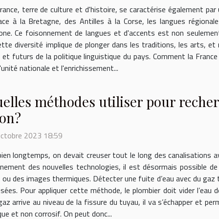
rance, terre de culture et d'histoire, se caractérise également pa
sace à la Bretagne, des Antilles à la Corse, les langues région
xagone. Ce foisonnement de langues et d'accents est non seulemen
cette diversité implique de plonger dans les traditions, les arts, 
s et futurs de la politique linguistique du pays. Comment la France
'unité nationale et l'enrichissement...
elles méthodes utiliser pour recher
on?
octobre 2023 18:59
 bien longtemps, on devait creuser tout le long des canalisations a
ènement des nouvelles technologies, il est désormais possible de 
ou des images thermiques. Détecter une fuite d’eau avec du gaz tr
lisées. Pour appliquer cette méthode, le plombier doit vider l’eau 
az arrive au niveau de la fissure du tuyau, il va s’échapper et per
ue et non corrosif. On peut donc...