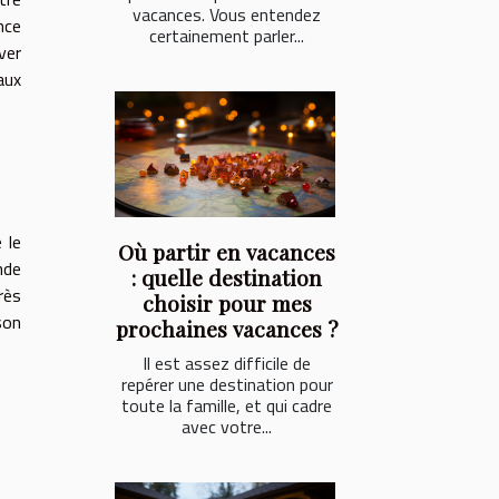
vacances. Vous entendez
nce
certainement parler...
ver
aux
 le
Où partir en vacances
nde
: quelle destination
rès
choisir pour mes
son
prochaines vacances ?
Il est assez difficile de
repérer une destination pour
toute la famille, et qui cadre
avec votre...