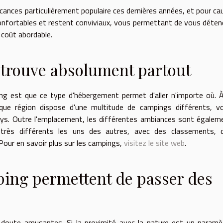
ances particulièrement populaire ces dernières années, et pour ca
onfortables et restent conviviaux, vous permettant de vous déten
 coût abordable.
 trouve absolument partout
ng est que ce type d'hébergement permet d'aller n'importe où. À
ue région dispose d'une multitude de campings différents, v
pays. Outre l'emplacement, les différentes ambiances sont égalem
 très différents les uns des autres, avec des classements, 
Pour en savoir plus sur les campings,
visitez le site web
.
ping permettent de passer des
oute amusantes. Si la proximité avec la nature est un paramè